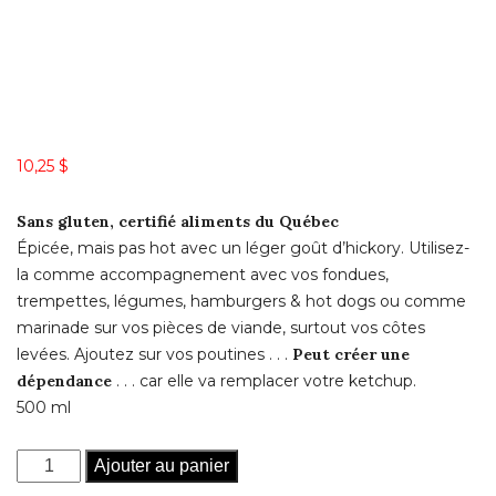
10,25
$
Sans gluten, certifié aliments du Québec
Épicée, mais pas hot avec un léger goût d’hickory. Utilisez-
la comme accompagnement avec vos fondues,
trempettes, légumes, hamburgers & hot dogs ou comme
marinade sur vos pièces de viande, surtout vos côtes
levées. Ajoutez sur vos poutines . . .
Peut créer une
dépendance
. . . car elle va remplacer votre ketchup.
500 ml
quantité
Ajouter au panier
de