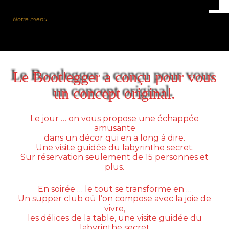
Notre menu
Le Bootlegger a conçu pour vous
un concept original.
Le jour … on vous propose une échappée
amusante
dans un décor qui en a long à dire.
Une visite guidée du labyrinthe secret.
Sur réservation seulement de 15 personnes et
plus.
En soirée … le tout se transforme en …
Un supper club où l’on compose avec la joie de
vivre,
les délices de la table, une visite guidée du
labyrinthe secret