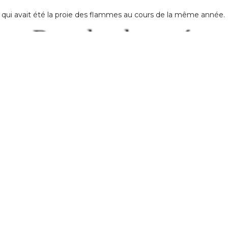
i qui avait été la proie des flammes au cours de la même année.
Rez-de-chaussé
1er étage
2e Étage
JOHANNE BRASSARD, VOTRE HÔTE