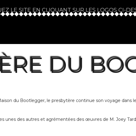
EZ LE SITE EN CLIQUANT SUR LES LOGOS CI-DE
TÈRE DU BO
Maison du Bootlegger, le presbytère continue son voyage dans l
 unes des autres et agrémentées des œuvres de M. Joey Tardif. D