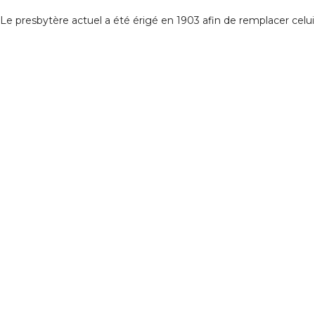
Le presbytère actuel a été érigé en 1903 afin de remplacer celu
CONTACT
110 Rang du Ruisseau des Frênes,
La Malbaie, Québec, G5A 2C8
(418) 439-3711