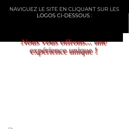
NAVIGUEZ LE SITE EN CLIQUANT SUR LES
LOGOS CI-DESSOUS :
Nous vous offrons... une
expérience unique !
VIBREZ . . . tous les soirs au son
d’une musique enivrante…
Du rockabilly, du rock & roll et de
l'alternatif à son meilleur!
Consultez le calendrier ci-bas pour
connaître les groupes en spectacle.