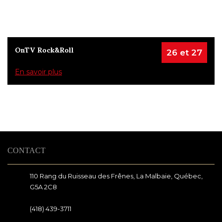
OnTV Rock&Roll
26 et 27
En savoir plus
CONTACT
110 Rang du Ruisseau des Frênes, La Malbaie, Québec,
G5A 2C8
(418) 439-3711