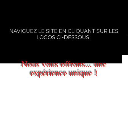
NAVIGUEZ LE SITE EN CLIQUANT SUR LES
LOGOS CI-DESSOUS :
Nous vous offrons... une
expérience unique !
VIBREZ . . . tous les soirs au son
d’une musique enivrante…
Du rockabilly, du rock & roll et de
l'alternatif à son meilleur!
Consultez le calendrier ci-bas pour